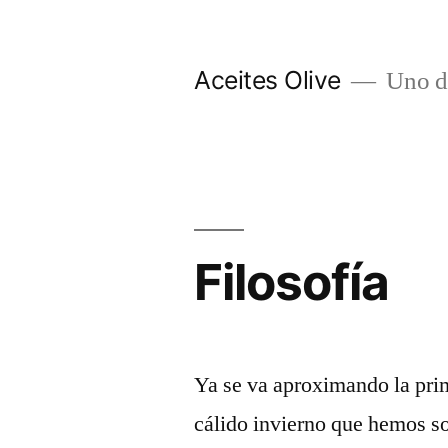
Skip
to
Aceites Olive
Uno de
content
Filosofía
Ya se va aproximando la prim
cálido invierno que hemos s