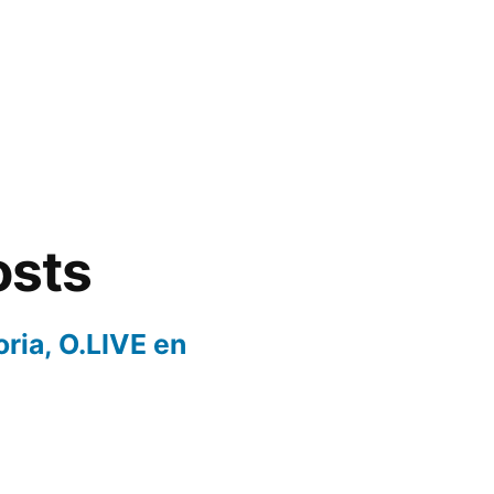
osts
oria, O.LIVE en