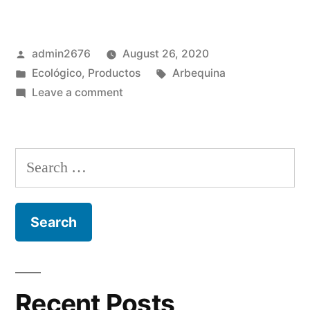
Posted
admin2676
August 26, 2020
by
Posted
Tags:
Ecológico
,
Productos
Arbequina
in
on
Leave a comment
Arbequina
Organic
Search
for:
Recent Posts