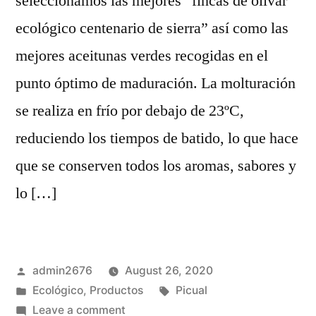
seleccionamos las mejores “fincas de olivar
ecológico centenario de sierra” así como las
mejores aceitunas verdes recogidas en el
punto óptimo de maduración. La molturación
se realiza en frío por debajo de 23ºC,
reduciendo los tiempos de batido, lo que hace
que se conserven todos los aromas, sabores y
lo […]
Posted
admin2676
August 26, 2020
by
Posted
Tags:
Ecológico
,
Productos
Picual
in
on
Leave a comment