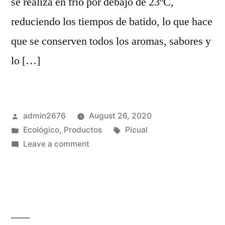
se realiza en frío por debajo de 23ºC,
reduciendo los tiempos de batido, lo que hace
que se conserven todos los aromas, sabores y
lo […]
Posted
admin2676
August 26, 2020
by
Posted
Tags:
Ecológico
,
Productos
Picual
in
on
Leave a comment
Ecologic